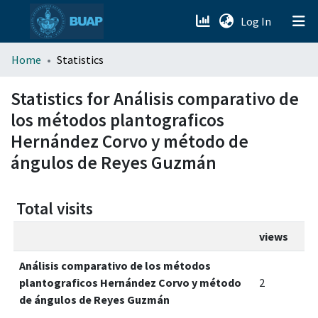
(current)
Log In
menu.section.about_menu
Home
Statistics
All of DSpace
Statistics for Análisis comparativo de
los métodos plantograficos
Hernández Corvo y método de
ángulos de Reyes Guzmán
Total visits
views
Análisis comparativo de los métodos
plantograficos Hernández Corvo y método
2
de ángulos de Reyes Guzmán