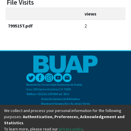
File Visits
views
799515T.pdf
2
Benemérita Universidad Autónoma de Puebla
4 sur 104 Centro Histórico C.P. 72000
Teléfono +52(222) 2295500 ext. 5013
Dirección General de Bibliotecas
Boulevard Valsequillo y Av. de las Torres
Ciudad Universitaria. Col. San Manuel
We collect and process your personal information for the following
C.P. 72570
purposes:
Authentication, Preferences, Acknowledgement and
Teléfono +52 (222) 2295500 Ext 2901
Statistics
.
To learn more, please read our
privacy policy
.