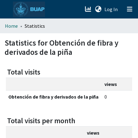
(current)
Log In
menu.section.about_menu
Home
Statistics
All of DSpace
Statistics for Obtención de fibra y
derivados de la piña
Total visits
views
Obtención de fibra y derivados de la piña
0
Total visits per month
views