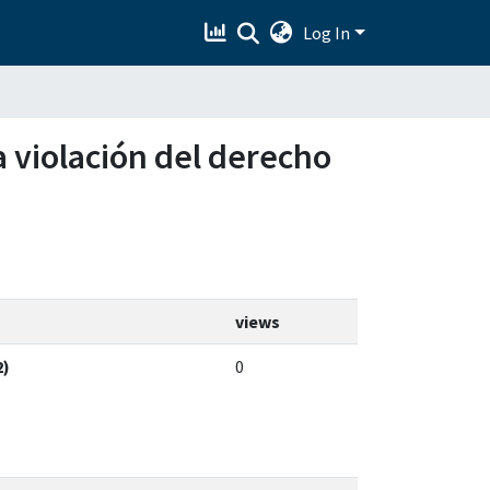
Log In
a violación del derecho
views
2)
0