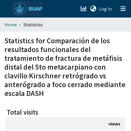
(current)
Log In
menu.section.about_menu
Home
Statistics
All of DSpace
Statistics for Comparación de los
resultados funcionales del
tratamiento de fractura de metáfisis
distal del 5to metacarpiano con
clavillo Kirschner retrógrado vs
anterógrado a foco cerrado mediante
escala DASH
Total visits
views