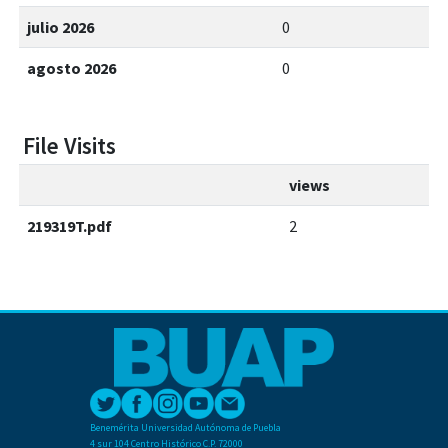
julio 2026
0
agosto 2026
0
File Visits
views
219319T.pdf
2
Benemérita Universidad Autónoma de Puebla
4 sur 104 Centro Histórico C.P. 72000