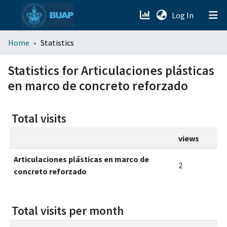
(current)
Log In
menu.section.about_menu
Home
Statistics
All of DSpace
Statistics for Articulaciones plásticas
en marco de concreto reforzado
Total visits
views
Articulaciones plásticas en marco de
2
concreto reforzado
Total visits per month