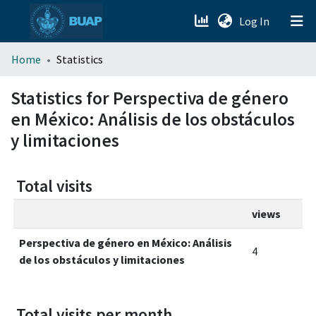
(current)
Log In
menu.section.about_menu
Home
Statistics
All of DSpace
Statistics for Perspectiva de género
en México: Análisis de los obstáculos
y limitaciones
Total visits
views
Perspectiva de género en México: Análisis
4
de los obstáculos y limitaciones
Total visits per month