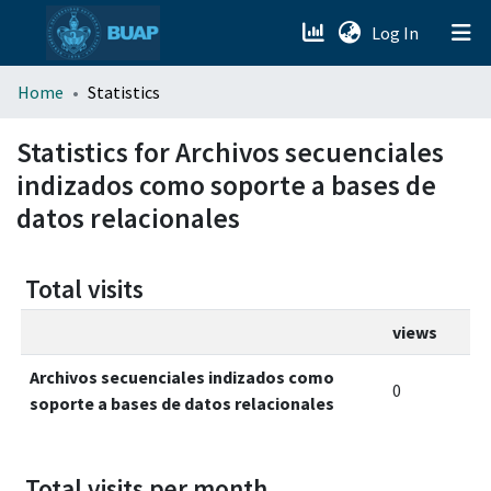
(current)
Log In
menu.section.about_menu
Home
Statistics
All of DSpace
Statistics for Archivos secuenciales
indizados como soporte a bases de
datos relacionales
Total visits
views
Archivos secuenciales indizados como
0
soporte a bases de datos relacionales
Total visits per month