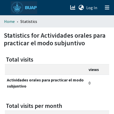
(current)
Log In
menu.section.about_menu
Home
Statistics
All of DSpace
Statistics for Actividades orales para
practicar el modo subjuntivo
Total visits
views
Actividades orales para practicar el modo
0
subjuntivo
Total visits per month