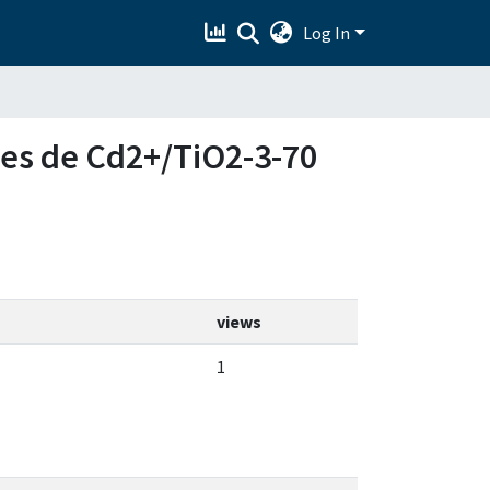
Log In
ores de Cd2+/TiO2-3-70
views
1