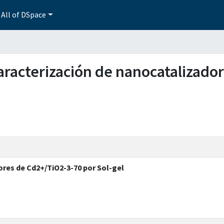
All of DSpace
y caracterización de nanocatalizad
ores de Cd2+/TiO2-3-70 por Sol-gel