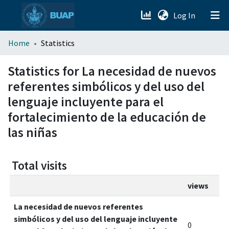
(current)
Log In
menu.section.about_menu
Home
Statistics
All of DSpace
Statistics for La necesidad de nuevos
referentes simbólicos y del uso del
lenguaje incluyente para el
fortalecimiento de la educación de
las niñas
Total visits
views
La necesidad de nuevos referentes
simbólicos y del uso del lenguaje incluyente
0