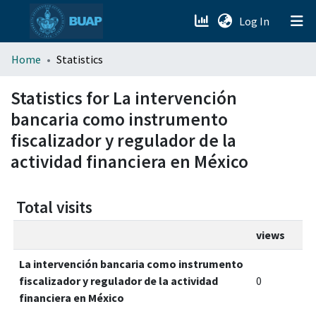
(current)
Log In
menu.section.about_menu
Home
Statistics
All of DSpace
Statistics for La intervención
bancaria como instrumento
fiscalizador y regulador de la
actividad financiera en México
Total visits
views
La intervención bancaria como instrumento
fiscalizador y regulador de la actividad
0
financiera en México