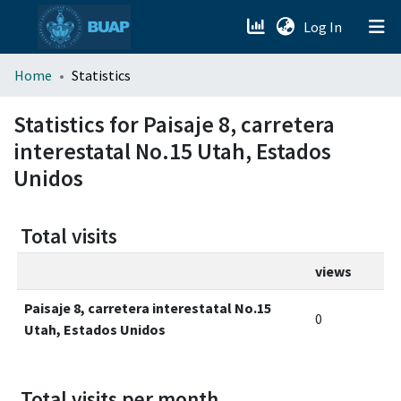
(current)
Log In
menu.section.about_menu
Home
Statistics
All of DSpace
Statistics for Paisaje 8, carretera
interestatal No.15 Utah, Estados
Unidos
Total visits
views
Paisaje 8, carretera interestatal No.15
0
Utah, Estados Unidos
Total visits per month