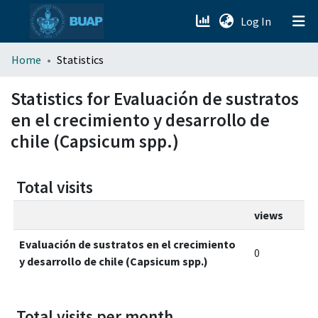
(current)
Log In
menu.section.about_menu
Home
Statistics
All of DSpace
Statistics for Evaluación de sustratos
en el crecimiento y desarrollo de
chile (Capsicum spp.)
Total visits
views
Evaluación de sustratos en el crecimiento
0
y desarrollo de chile (Capsicum spp.)
Total visits per month