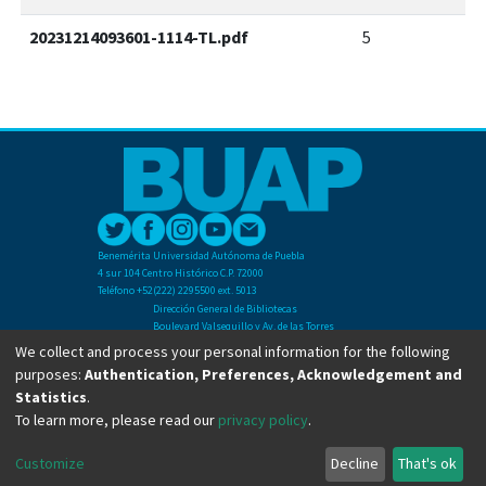
20231214093601-1114-TL.pdf
5
Benemérita Universidad Autónoma de Puebla
4 sur 104 Centro Histórico C.P. 72000
Teléfono +52(222) 2295500 ext. 5013
Dirección General de Bibliotecas
Boulevard Valsequillo y Av. de las Torres
Ciudad Universitaria. Col. San Manuel
We collect and process your personal information for the following
C.P. 72570
purposes:
Authentication, Preferences, Acknowledgement and
Teléfono +52 (222) 2295500 Ext 2901
Statistics
.
To learn more, please read our
privacy policy
.
Copyright © Dirección General de Bibliotecas - BUAP 2024. All right reserved.
Customize
Decline
That's ok