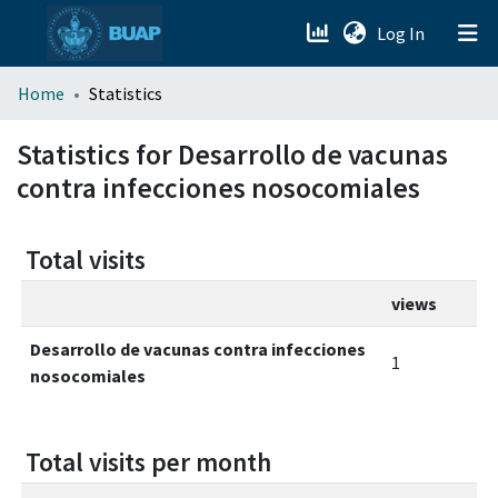
(current)
Log In
menu.section.about_menu
Home
Statistics
All of DSpace
Statistics for Desarrollo de vacunas
contra infecciones nosocomiales
Total visits
views
Desarrollo de vacunas contra infecciones
1
nosocomiales
Total visits per month