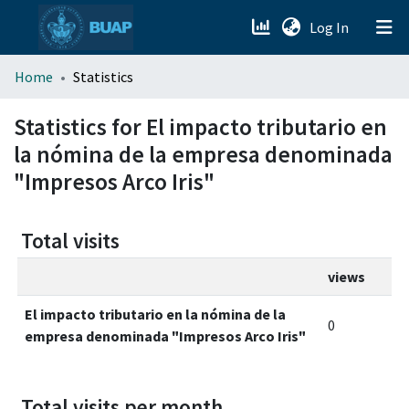
(current)
Log In
menu.section.about_menu
Home
Statistics
All of DSpace
Statistics for El impacto tributario en
la nómina de la empresa denominada
"Impresos Arco Iris"
Total visits
views
El impacto tributario en la nómina de la
0
empresa denominada "Impresos Arco Iris"
Total visits per month