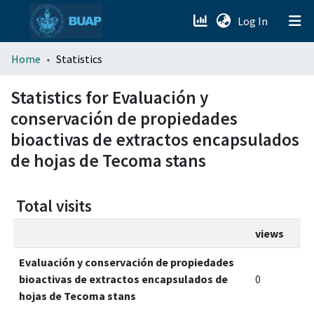
(current)
Log In
menu.section.about_menu
Home
Statistics
All of DSpace
Statistics for Evaluación y
conservación de propiedades
bioactivas de extractos encapsulados
de hojas de Tecoma stans
Total visits
views
Evaluación y conservación de propiedades
bioactivas de extractos encapsulados de
0
hojas de Tecoma stans