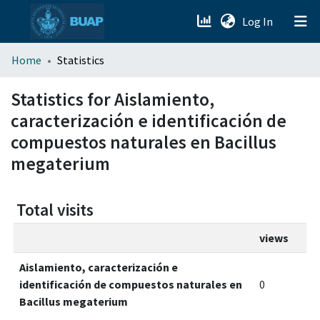
(current)
Log In
menu.section.about_menu
Home
Statistics
All of DSpace
Statistics for Aislamiento,
caracterización e identificación de
compuestos naturales en Bacillus
megaterium
Total visits
views
Aislamiento, caracterización e
identificación de compuestos naturales en
0
Bacillus megaterium