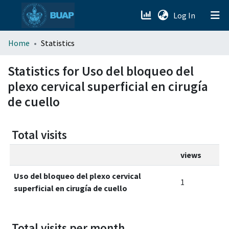
(current)
Log In
menu.section.about_menu
Home
Statistics
All of DSpace
Statistics for Uso del bloqueo del
plexo cervical superficial en cirugía
de cuello
Total visits
views
Uso del bloqueo del plexo cervical
1
superficial en cirugía de cuello
Total visits per month