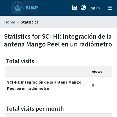
(current)
Log In
menu.section.about_menu
Home
Statistics
All of DSpace
Statistics for SCI-HI: Integración de la
antena Mango Peel en un radiómetro
Total visits
views
SCI-HI: Integración de la antena Mango
0
Peel en un radiómetro
Total visits per month