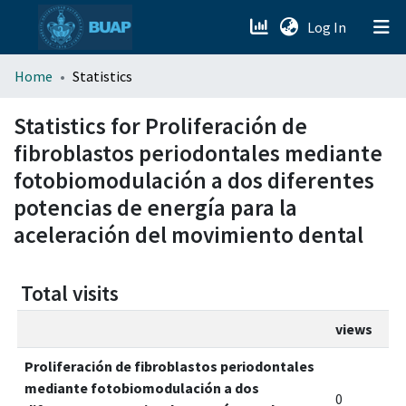
(current)
Log In
menu.section.about_menu
Home
Statistics
All of DSpace
Statistics for Proliferación de
fibroblastos periodontales mediante
fotobiomodulación a dos diferentes
potencias de energía para la
aceleración del movimiento dental
Total visits
views
Proliferación de fibroblastos periodontales
mediante fotobiomodulación a dos
0