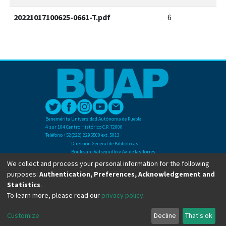
20221017100625-0661-T.pdf
6
Benemérita Universidad Autónoma de Puebla
4 sur 104 Centro Histórico C.P. 72000
Teléfono +52(222) 2295500 ext. 5013
Dirección General de Bibliotecas
Boulevard Valsequillo y Av. de las Torres
Ciudad Universitaria. Col. San Manuel
We collect and process your personal information for the following
C.P. 72570
purposes:
Authentication, Preferences, Acknowledgement and
Teléfono +52 (222) 2295500 Ext 2901
Statistics
.
To learn more, please read our
privacy policy
.
Copyright © Dirección General de Bibliotecas - BUAP 2024. All right reserved.
Customize
Decline
That's ok