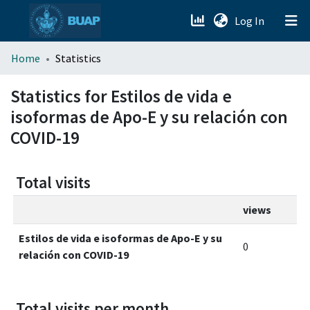
(current)
Log In
menu.section.about_menu
Home
Statistics
All of DSpace
Statistics for Estilos de vida e
isoformas de Apo-E y su relación con
COVID-19
Total visits
views
Estilos de vida e isoformas de Apo-E y su
0
relación con COVID-19
Total visits per month