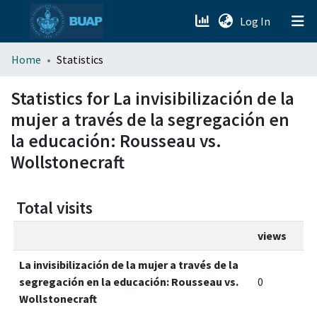
(current)
Log In
menu.section.about_menu
Home
Statistics
All of DSpace
Statistics for La invisibilización de la
mujer a través de la segregación en
la educación: Rousseau vs.
Wollstonecraft
Total visits
views
La invisibilización de la mujer a través de la
segregación en la educación: Rousseau vs.
0
Wollstonecraft