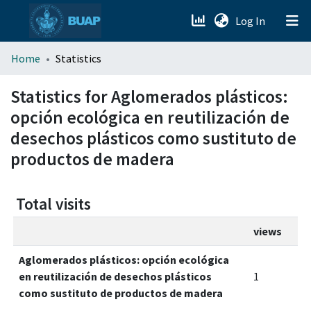
(current)
Log In
menu.section.about_menu
Home
Statistics
All of DSpace
Statistics for Aglomerados plásticos:
opción ecológica en reutilización de
desechos plásticos como sustituto de
productos de madera
Total visits
views
Aglomerados plásticos: opción ecológica
en reutilización de desechos plásticos
1
como sustituto de productos de madera