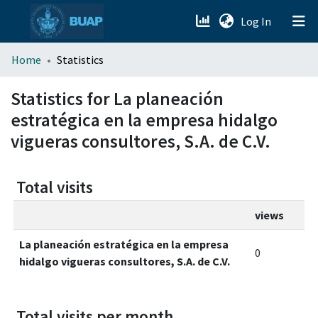
(current)
Log In
menu.section.about_menu
Home
Statistics
All of DSpace
Statistics for La planeación
estratégica en la empresa hidalgo
vigueras consultores, S.A. de C.V.
Total visits
views
La planeación estratégica en la empresa
0
hidalgo vigueras consultores, S.A. de C.V.
Total visits per month