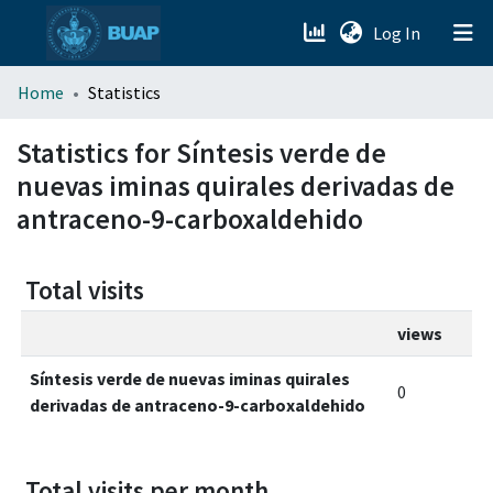
(current)
Log In
menu.section.about_menu
Home
Statistics
All of DSpace
Statistics for Síntesis verde de
nuevas iminas quirales derivadas de
antraceno-9-carboxaldehido
Total visits
views
Síntesis verde de nuevas iminas quirales
0
derivadas de antraceno-9-carboxaldehido
Total visits per month