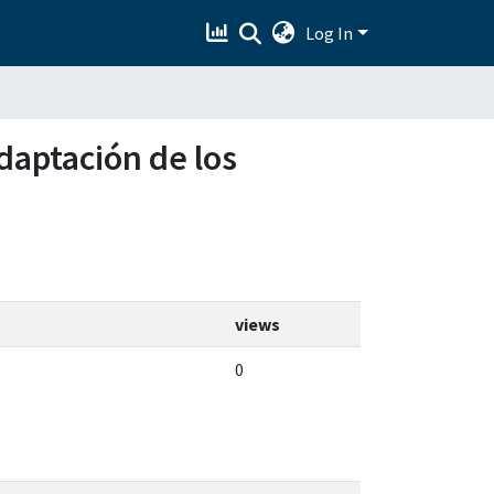
Log In
adaptación de los
views
0