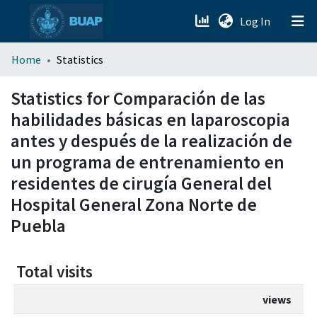
(current)
Log In
menu.section.about_menu
Home
Statistics
All of DSpace
Statistics for Comparación de las
habilidades básicas en laparoscopia
antes y después de la realización de
un programa de entrenamiento en
residentes de cirugía General del
Hospital General Zona Norte de
Puebla
Total visits
views