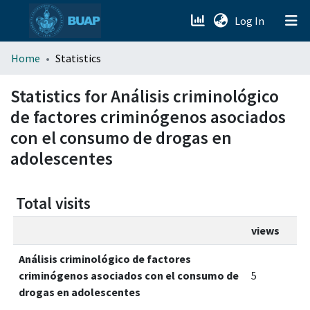
(current)
Log In
menu.section.about_menu
Home
Statistics
All of DSpace
Statistics for Análisis criminológico
de factores criminógenos asociados
con el consumo de drogas en
adolescentes
Total visits
views
Análisis criminológico de factores
criminógenos asociados con el consumo de
5
drogas en adolescentes