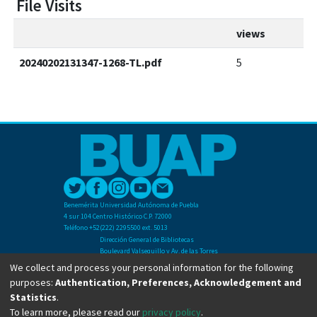
File Visits
views
20240202131347-1268-TL.pdf
5
Benemérita Universidad Autónoma de Puebla
4 sur 104 Centro Histórico C.P. 72000
Teléfono +52(222) 2295500 ext. 5013
Dirección General de Bibliotecas
Boulevard Valsequillo y Av. de las Torres
Ciudad Universitaria. Col. San Manuel
We collect and process your personal information for the following
C.P. 72570
purposes:
Authentication, Preferences, Acknowledgement and
Teléfono +52 (222) 2295500 Ext 2901
Statistics
.
To learn more, please read our
privacy policy
.