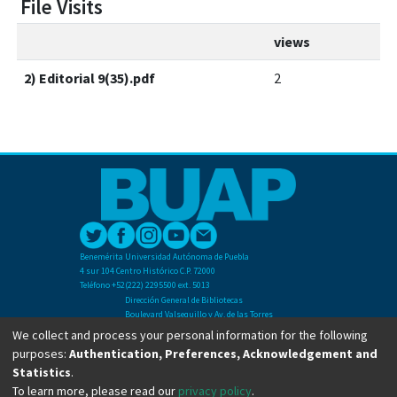
File Visits
views
2) Editorial 9(35).pdf
2
Benemérita Universidad Autónoma de Puebla
4 sur 104 Centro Histórico C.P. 72000
Teléfono +52(222) 2295500 ext. 5013
Dirección General de Bibliotecas
Boulevard Valsequillo y Av. de las Torres
Ciudad Universitaria. Col. San Manuel
We collect and process your personal information for the following
C.P. 72570
purposes:
Authentication, Preferences, Acknowledgement and
Teléfono +52 (222) 2295500 Ext 2901
Statistics
.
To learn more, please read our
privacy policy
.