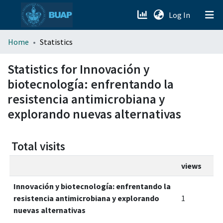
(current)
Log In
menu.section.about_menu
Home
Statistics
All of DSpace
Statistics for Innovación y
biotecnología: enfrentando la
resistencia antimicrobiana y
explorando nuevas alternativas
Total visits
views
Innovación y biotecnología: enfrentando la
resistencia antimicrobiana y explorando
1
nuevas alternativas