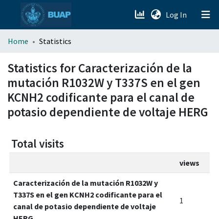
(current)
Log In
menu.section.about_menu
Home
Statistics
All of DSpace
Statistics for Caracterización de la
mutación R1032W y T337S en el gen
KCNH2 codificante para el canal de
potasio dependiente de voltaje HERG
Total visits
views
Caracterización de la mutación R1032W y
T337S en el gen KCNH2 codificante para el
1
canal de potasio dependiente de voltaje
HERG