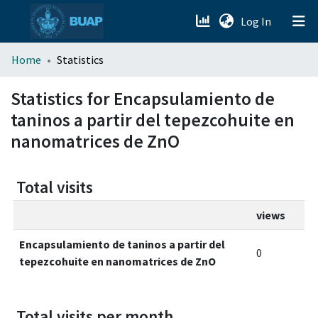
(current)
Log In
menu.section.about_menu
Home
Statistics
All of DSpace
Statistics for Encapsulamiento de
taninos a partir del tepezcohuite en
nanomatrices de ZnO
Total visits
views
Encapsulamiento de taninos a partir del
0
tepezcohuite en nanomatrices de ZnO
Total visits per month