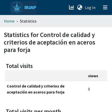
(current)
Log In
menu.section.about_menu
Home
Statistics
All of DSpace
Statistics for Control de calidad y
criterios de aceptación en aceros
para forja
Total visits
views
Control de calidad y criterios de
0
aceptación en aceros para forja
Total visits per month