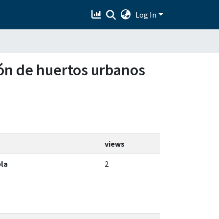
Log In
ción de huertos urbanos
views
bla
2