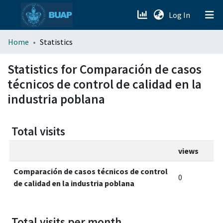
(current)
Log In
menu.section.about_menu
Home
Statistics
All of DSpace
Statistics for Comparación de casos
técnicos de control de calidad en la
industria poblana
Total visits
views
Comparación de casos técnicos de control
0
de calidad en la industria poblana
Total visits per month