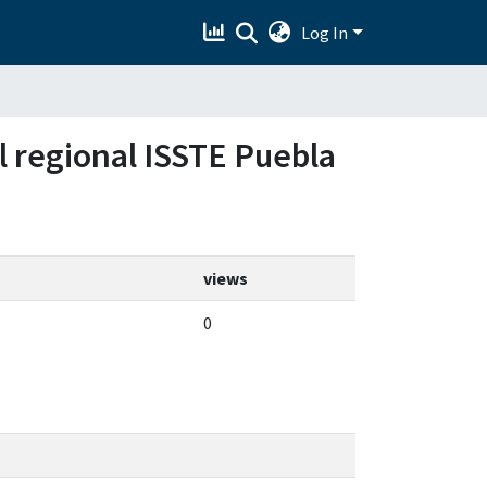
Log In
al regional ISSTE Puebla
views
0