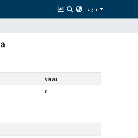
Log In
za
views
0