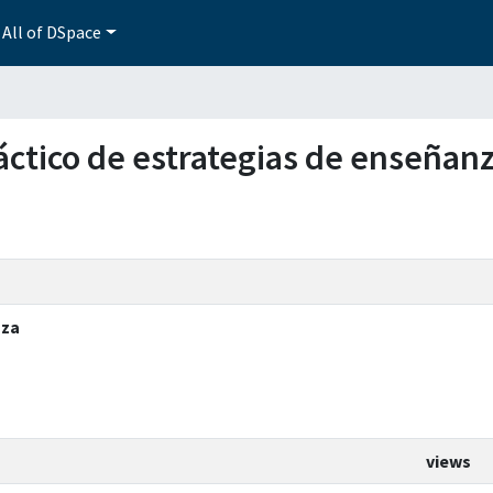
All of DSpace
dáctico de estrategias de enseñan
nza
views