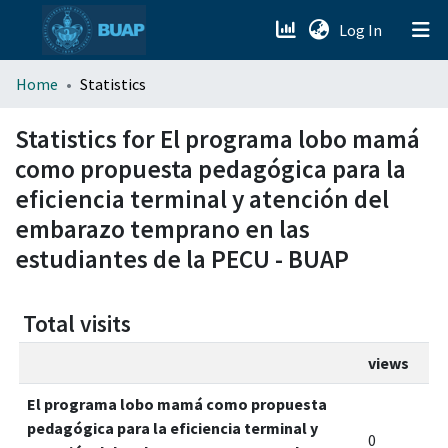
(current)
Log In
menu.section.about_menu
Home
Statistics
All of DSpace
Statistics for El programa lobo mamá
como propuesta pedagógica para la
eficiencia terminal y atención del
embarazo temprano en las
estudiantes de la PECU - BUAP
Total visits
views
El programa lobo mamá como propuesta
pedagógica para la eficiencia terminal y
0