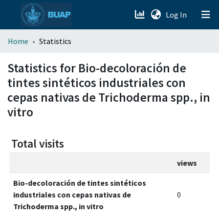
(current)
Log In
menu.section.about_menu
Home
Statistics
All of DSpace
Statistics for Bio-decoloración de
tintes sintéticos industriales con
cepas nativas de Trichoderma spp., in
vitro
Total visits
views
Bio-decoloración de tintes sintéticos
industriales con cepas nativas de
0
Trichoderma spp., in vitro