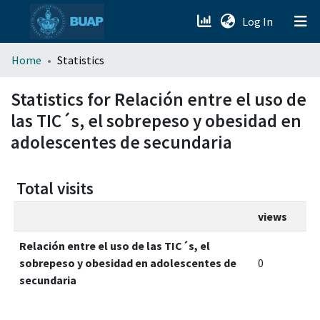
(current)
Log In
menu.section.about_menu
Home
Statistics
All of DSpace
Statistics for Relación entre el uso de
las TIC´s, el sobrepeso y obesidad en
adolescentes de secundaria
Total visits
views
Relación entre el uso de las TIC´s, el
sobrepeso y obesidad en adolescentes de
0
secundaria