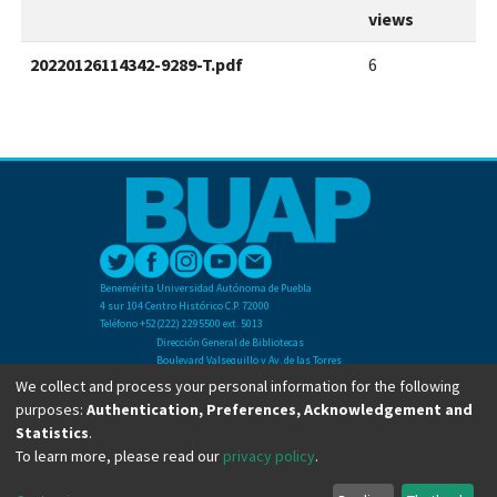
views
20220126114342-9289-T.pdf
6
Benemérita Universidad Autónoma de Puebla
4 sur 104 Centro Histórico C.P. 72000
Teléfono +52(222) 2295500 ext. 5013
Dirección General de Bibliotecas
Boulevard Valsequillo y Av. de las Torres
Ciudad Universitaria. Col. San Manuel
We collect and process your personal information for the following
C.P. 72570
purposes:
Authentication, Preferences, Acknowledgement and
Teléfono +52 (222) 2295500 Ext 2901
Statistics
.
To learn more, please read our
privacy policy
.