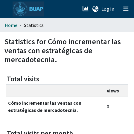
(current)
Log In
menu.section.about_menu
Home
Statistics
All of DSpace
Statistics for Cómo incrementar las
ventas con estratégicas de
mercadotecnia.
Total visits
views
Cómo incrementar las ventas con
0
estratégicas de mercadotecnia.
Total visits per month