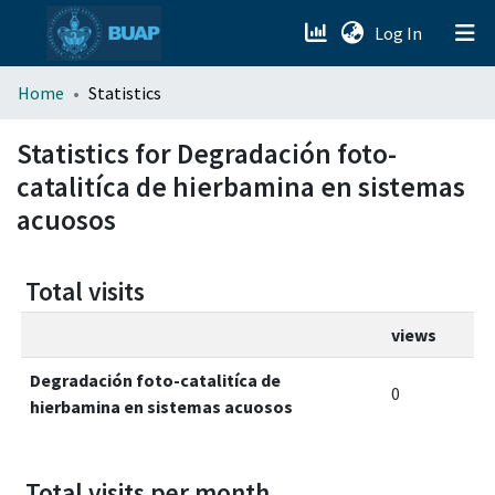
(current)
Log In
menu.section.about_menu
Home
Statistics
All of DSpace
Statistics for Degradación foto-
catalitíca de hierbamina en sistemas
acuosos
Total visits
views
Degradación foto-catalitíca de
0
hierbamina en sistemas acuosos
Total visits per month