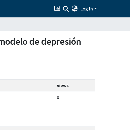
Log In
n modelo de depresión
views
0