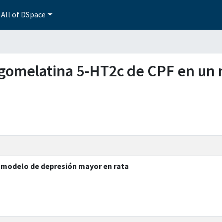
All of DSpace
e agomelatina 5-HT2c de CPF en u
 modelo de depresión mayor en rata