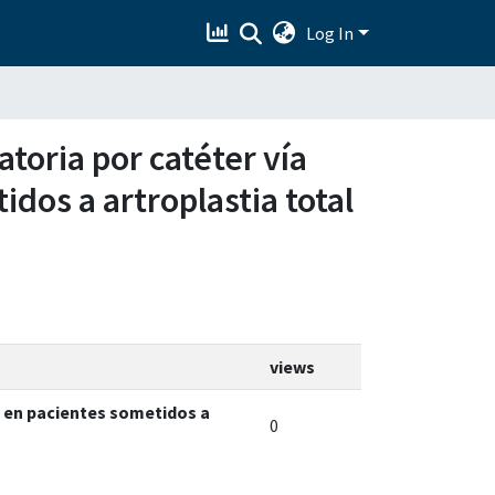
Log In
atoria por catéter vía
dos a artroplastia total
views
na en pacientes sometidos a
0