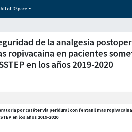
All of DSpace
 seguridad de la analgesia postoper
as ropivacaina en pacientes someti
ISSSTEP en los años 2019-2020
eratoria por catéter vía peridural con fentanil mas ropivacai
SSSTEP en los años 2019-2020