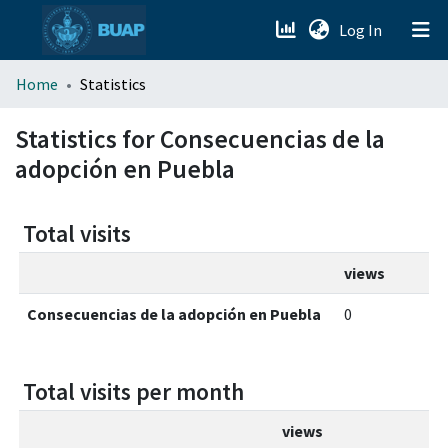
(current)
Log In
menu.section.about_menu
Home
Statistics
All of DSpace
Statistics for Consecuencias de la
adopción en Puebla
Total visits
views
Consecuencias de la adopción en Puebla
0
Total visits per month
views