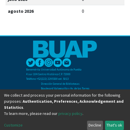
agosto 2026
0
Benemérita Universidad Autónoma de Puebla
4 sur 104 Centro Histórico C.P. 72000
Teléfono +52(222) 2295500 ext. 5013
Dirección General de Bibliotecas
Boulevard Valsequillo y Av. de las Torres
Ciudad Universitaria. Col. San Manuel
We collect and process your personal information for the following
C.P. 72570
purposes:
Authentication, Preferences, Acknowledgement and
Teléfono +52 (222) 2295500 Ext 2901
Statistics
.
To learn more, please read our
privacy policy
.
Copyright © Dirección General de Bibliotecas - BUAP 2024. All right reserved.
Customize
Decline
That's ok