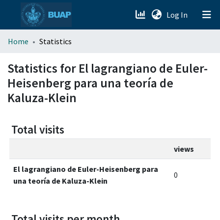
(current)
Log In
menu.section.about_menu
Home
Statistics
All of DSpace
Statistics for El lagrangiano de Euler-
Heisenberg para una teoría de
Kaluza-Klein
Total visits
views
El lagrangiano de Euler-Heisenberg para
0
una teoría de Kaluza-Klein
Total visits per month