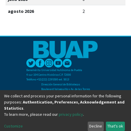
agosto 2026
2
Benemérita Universidad Autónoma de Puebla
4 sur 104 Centro Histórico C.P. 72000
Teléfono +52(222) 2295500 ext. 5013
Dirección General de Bibliotecas
Boulevard Valsequillo y Av. de las Torres
Ciudad Universitaria. Col. San Manuel
We collect and process your personal information for the following
C.P. 72570
purposes:
Authentication, Preferences, Acknowledgement and
Teléfono +52 (222) 2295500 Ext 2901
Statistics
.
To learn more, please read our
privacy policy
.
Copyright © Dirección General de Bibliotecas - BUAP 2024. All right reserved.
Customize
Decline
That's ok