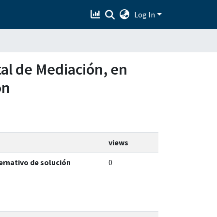
Log In
tal de Mediación, en
ón
views
ernativo de solución
0