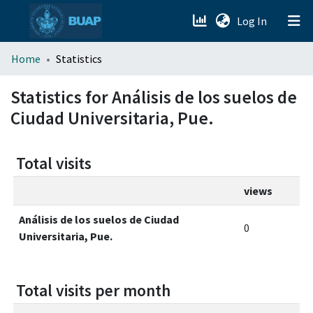
(current)
Log In
menu.section.about_menu
Home
Statistics
All of DSpace
Statistics for Análisis de los suelos de
Ciudad Universitaria, Pue.
Total visits
views
Análisis de los suelos de Ciudad
0
Universitaria, Pue.
Total visits per month