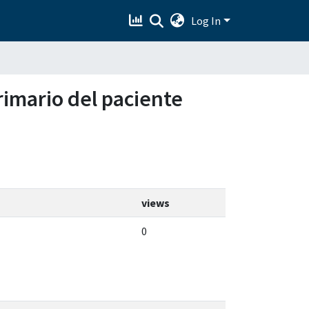
Log In
rimario del paciente
views
0